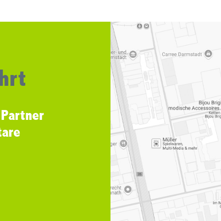
hrt
 Partner
tare