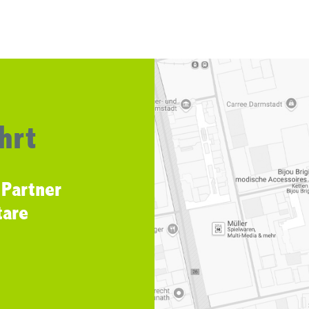
hrt
 Partner
tare